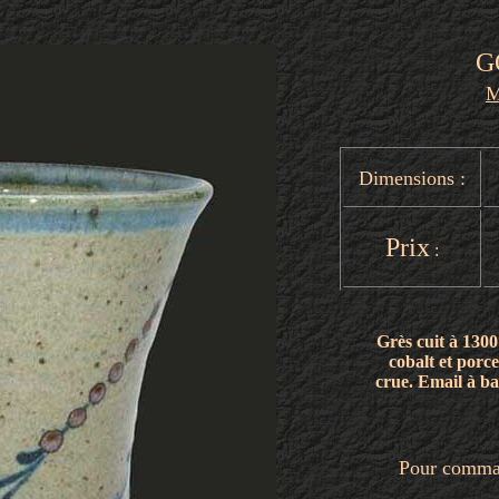
G
M
Dimensions :
Prix
:
Grès cuit à 1300
cobalt et porce
crue. Email à ba
Pour command