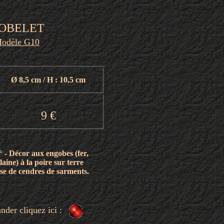
OBELET
odèle G10
Ø 8,5 cm / H : 10,5 cm
9
€
° - Décor aux engobes (fer,
laine) à la poire sur terre
se de cendres de sarments.
er cliquez ici :